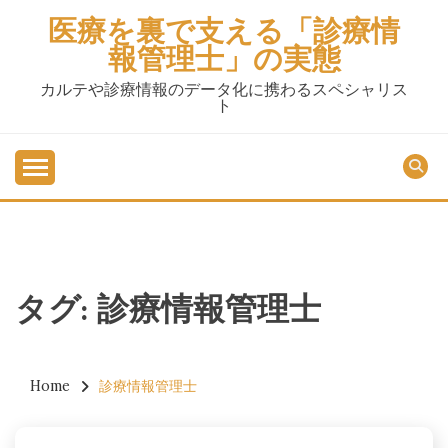
Skip
医療を裏で支える「診療情
to
報管理士」の実態
content
カルテや診療情報のデータ化に携わるスペシャリス
ト
タグ:
診療情報管理士
Home
診療情報管理士